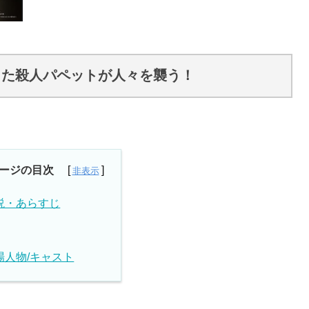
した殺人パペットが人々を襲う！
ージの目次
説・あらすじ
場人物/キャスト