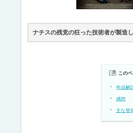
ナチスの残党の狂った技術者が製造
このペ
作品解
感想
主な登