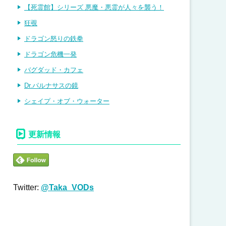
【死霊館】シリーズ 悪魔・悪霊が人々を襲う！
狂覗
ドラゴン怒りの鉄拳
ドラゴン危機一発
バグダッド・カフェ
Dr.パルナサスの鏡
シェイプ・オブ・ウォーター
更新情報
Twitter:
@Taka_VODs