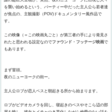
を襲い始めるという、パーティー中だった主人公ら若者達
が焦点の、主観撮影（POV)ドキュメンタリー風作品で
す。
この映像（＝この映画丸ごと）が第三者の手により発見さ
れたと思われる設定なので
ファウンド・フッテージ映画
で
もあります。
まず冒頭。
夜のニューヨークの街ー。
主人公ロブが恋人ベスと朝起きる所から始まります。
ロブがビデオカメラを回し、寝起きのベスやそこら辺の部
屋を映し、彼女とイチャつき茶化しながら他愛のない話を